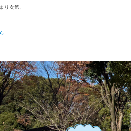
まり次第、
ら