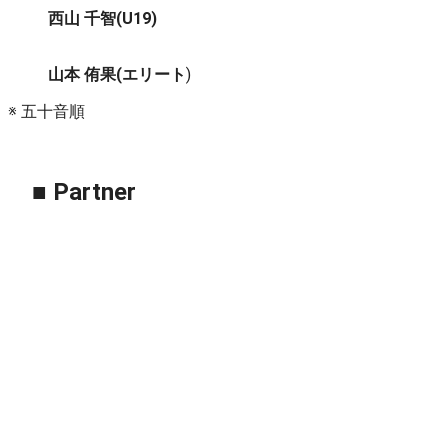
西山 千
智(U19)
山本 侑果(エリート
)
※ 五十音順
■ Partner